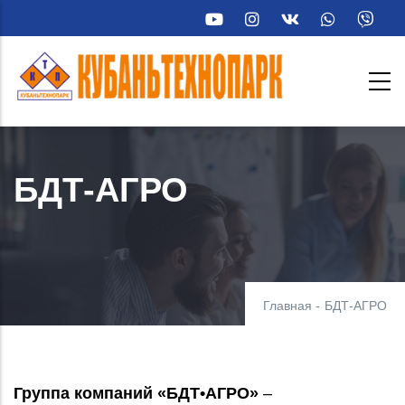
Перейти
к
основному
содержанию
БДТ-АГРО
Главная
-
БДТ-АГРО
Группа компаний «БДТ•АГРО»
–