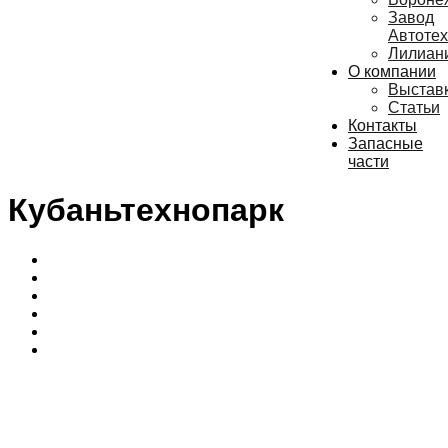
Завод
Автотех
Лилиан
О компании
Выстав
Статьи
Контакты
Запасные
части
Кубаньтехнопарк