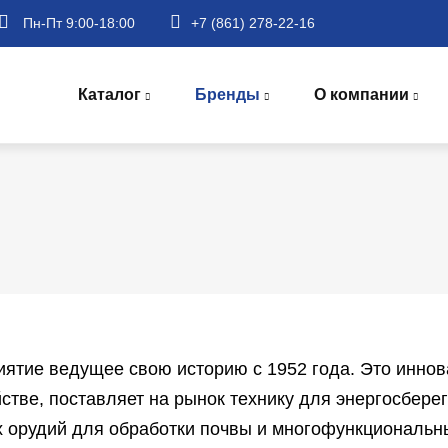
Пн-Пт 9:00-18:00
+7 (861) 278-22-16
Main
navigation
Каталог
Бренды
О компании
ятие ведущее свою историю с 1952 года. Это иннов
стве, поставляет на рынок технику для энергосбер
 орудий для обработки почвы и многофункциональн