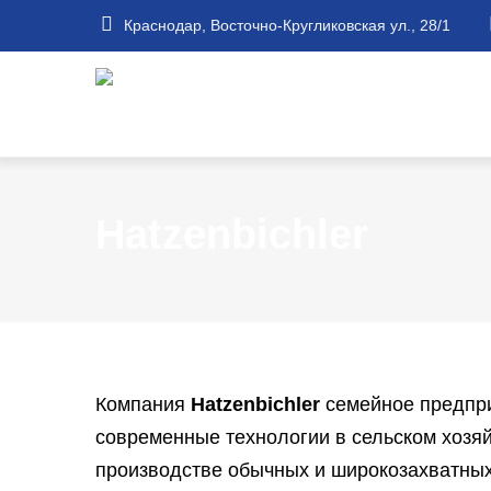
Перейти
Краснодар, Восточно-Кругликовская ул., 28/1
к
основному
содержанию
Hatzenbichler
Компания
Hatzenbichler
семейное предпри
современные технологии в сельском хозяй
производстве обычных и широкозахватных