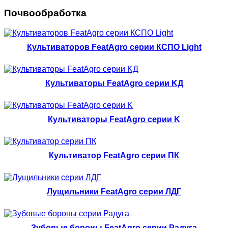
Почвообработка
Культиваторов FeatAgro серии КСПО Light
Культиваторы FeatAgro серии KД
Культиваторы FeatAgro серии K
Культиватор FeatAgro серии ПК
Лущильники FeatAgro серии ЛДГ
Зубовые бороны FeatAgro серии Радуга