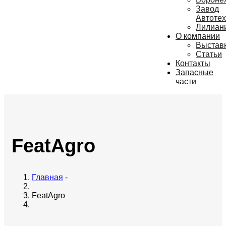
Завод
Автотех
Лилиан
О компании
Выстав
Статьи
Контакты
Запасные
части
FeatAgro
Главная
-
FeatAgro