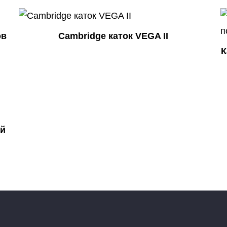
ов
Cambridge каток VEGA II
К
ый