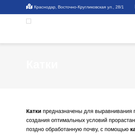
Перейти
Краснодар, Восточно-Кругликовская ул., 28/1
к
основному
содержанию
Катки
Катки
предназначены для выравнивания п
создания оптимальных условий прорастан
поздно обработанную почву, с помощью
к