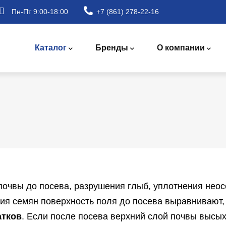
Пн-Пт 9:00-18:00
+7 (861) 278-22-16
Main
navigation
Каталог
Бренды
О компании
очвы до посева, разрушения глыб, уплотнения неос
ия семян поверхность поля до посева выравнивают
атков
. Если после посева верхний слой почвы высых