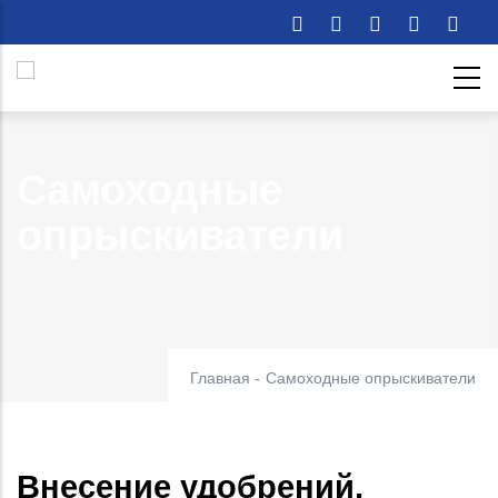
Перейти
к
основному
содержанию
Самоходные
опрыскиватели
Главная
-
Самоходные опрыскиватели
Внесение удобрений,