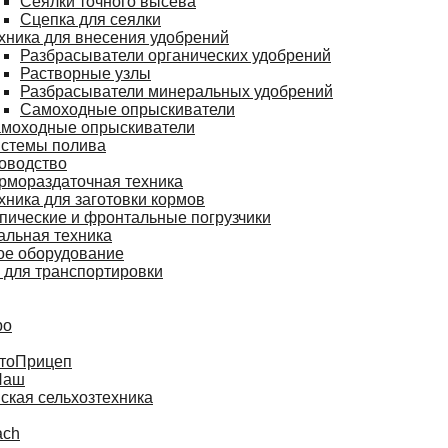
Сеялки точного высева
Сцепка для сеялки
хника для внесения удобрений
Разбрасыватели органических удобрений
Растворные узлы
Разбрасыватели минеральных удобрений
Самоходные опрыскиватели
моходные опрыскиватели
стемы полива
оводство
рмораздаточная техника
хника для заготовки кормов
пические и фронтальные погрузчики
альная техника
ое оборудование
 для транспортировки
ро
тоПрицеп
Наш
ская сельхозтехника
ach