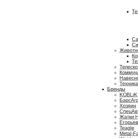
Те
Са
Си
Животн
Ко
Те
Телеско
Коммун
Навесн
Техника
Бренды
KOBLiK
БарсАг
Хозяин
СпецАв
Жатки 
Егорьев
Teagle
Metal-F