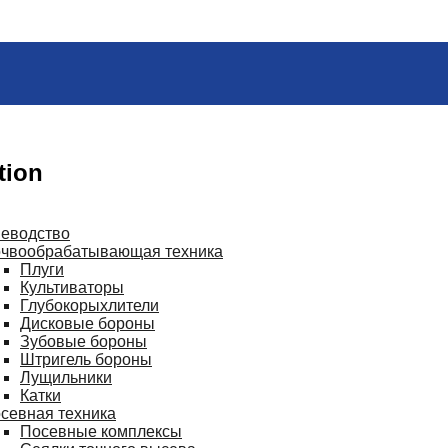
tion
иеводство
чвообрабатывающая техника
Плуги
Культиваторы
Глубокорыхлители
Дисковые бороны
Зубовые бороны
Штригель бороны
Лущильники
Катки
севная техника
Посевные комплексы