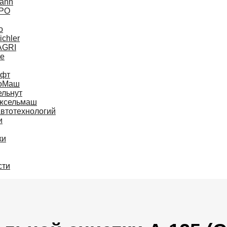
ann
РО
o
ichler
AGRI
ne
афт
оМаш
ельнут
жсельмаш
втотехнологий
и
ки
сти