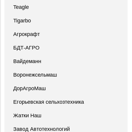
Teagle
Tigarbo
Агрокрафт
БДТ-АГРО
Вайдеманн
Воронежсельмаш
ДорАгроМаш
Егорьевская сельхозтехника
Жатки Наш
Завод Автотехнологий