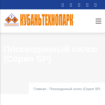
Перейти
к
основному
содержанию
Плоскодонный силос
(Серия SP)
Главная
-
Плоскодонный силос (Серия SP)