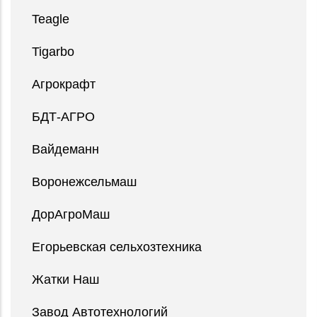
Teagle
Tigarbo
Агрокрафт
БДТ-АГРО
Вайдеманн
Воронежсельмаш
ДорАгроМаш
Егорьевская сельхозтехника
Жатки Наш
Завод Автотехнологий